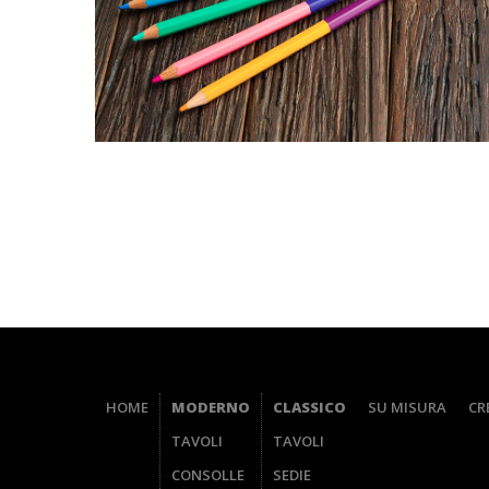
HOME
MODERNO
CLASSICO
SU MISURA
CR
TAVOLI
TAVOLI
CONSOLLE
SEDIE