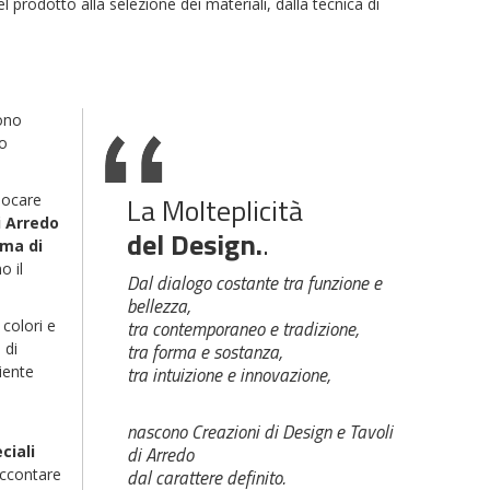
el prodotto alla selezione dei materiali, dalla tecnica di
sono
no
iocare
La Molteplicità
i Arredo
del Design.
.
rma di
o il
Dal dialogo costante tra funzione e
bellezza,
 colori e
tra contemporaneo e tradizione,
 di
tra forma e sostanza,
iente
tra intuizione e innovazione,
nascono Creazioni di Design e Tavoli
ciali
di Arredo
accontare
dal carattere definito.