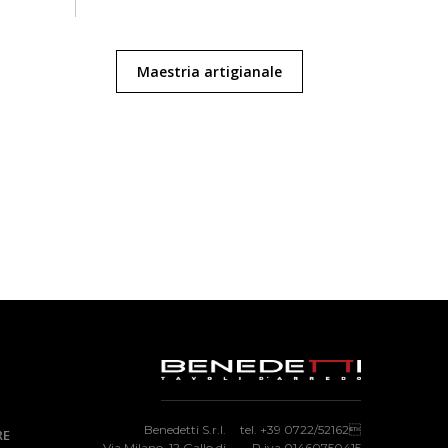
Maestria artigianale
Benedetti S.r.l.
tel. +39 0722/52162
RE
Via Milano, 12 Gallo di
P.iva 01460750415