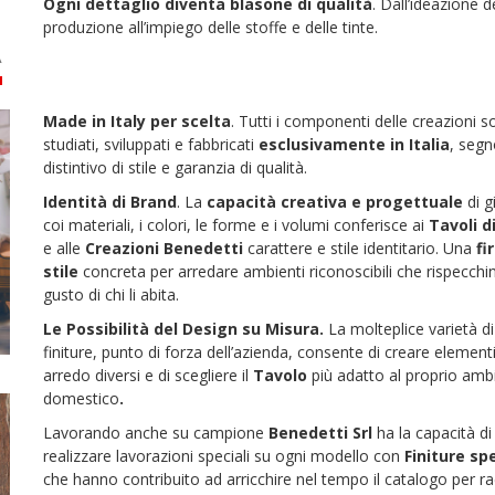
Ogni dettaglio diventa blasone di qualità
. Dall’ideazione d
produzione all’impiego delle stoffe e delle tinte.
Made in Italy per scelta
. Tutti i componenti delle creazioni 
studiati, sviluppati e fabbricati
esclusivamente in Italia
, seg
distintivo di stile e garanzia di qualità.
Identità di Brand
. La
capacità creativa e progettuale
di g
coi materiali, i colori, le forme e i volumi conferisce ai
Tavoli d
e alle
Creazioni Benedetti
carattere e stile identitario. Una
fi
stile
concreta per arredare ambienti riconoscibili che rispecchin
gusto di chi li abita.
Le Possibilità del Design su Misura.
La molteplice varietà di
finiture, punto di forza dell’azienda, consente di creare elementi
arredo diversi e di scegliere il
Tavolo
più adatto al proprio amb
domestico
.
Lavorando anche su campione
Benedetti Srl
ha la capacità di
realizzare lavorazioni speciali su ogni modello con
Finiture spe
che hanno contribuito ad arricchire nel tempo il catalogo per r