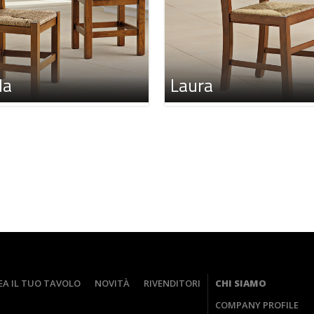
la
Laura
EA IL TUO TAVOLO
NOVITÀ
RIVENDITORI
CHI SIAMO
COMPANY PROFILE