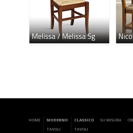
Melissa / Melissa Sg
Nico
HOME
MODERNO
CLASSICO
SU MISURA
CR
TAVOLI
TAVOLI