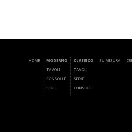
HOME
MODERNO
CLASSICO
SU MISURA
CR
TAVOLI
TAVOLI
CONSOLLE
SEDIE
SEDIE
CONSOLLE