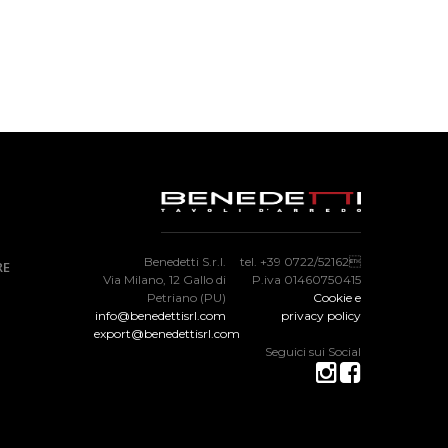
Benedetti S.r.l.
tel. +39 0722/52162
RE
Via Milano, 12 Gallo di
P.iva 01460750415
Petriano (PU)
Cookie e
info@benedettisrl.com
privacy policy
export@benedettisrl.com
Seguici sui Social