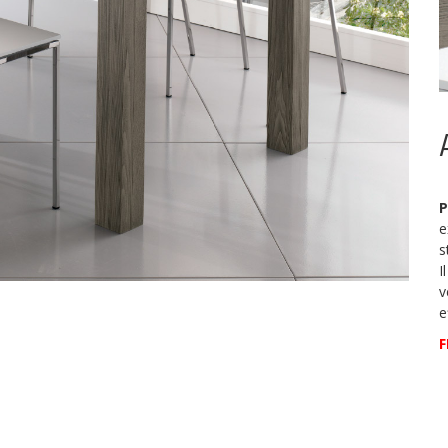
P
e
s
I
v
e
F