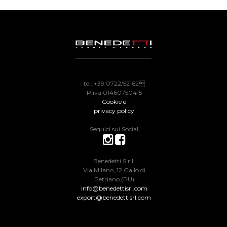
tel. +39 0722/52162
P.iva 01460750415
Cookie e
privacy policy
Seguici sui Social
Benedetti S.r.l.
Via Milano, 12 Gallo di
Petriano (PU)
info@benedettisrl.com
export@benedettisrl.com